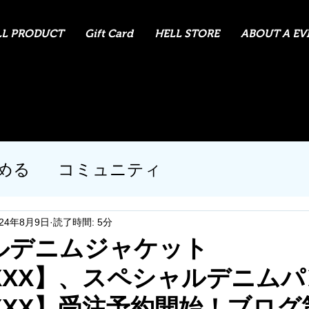
LL PRODUCT
Gift Card
HELL STORE
ABOUT A EVI
める
コミュニティ
024年8月9日
読了時間: 5分
ルデニムジャケット
07XXX】、スペシャルデニム
01XXX】受注予約開始！ブログ