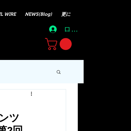
L WIRE
NEWS(Blog)
更に
ログイン
パンツ
第2回