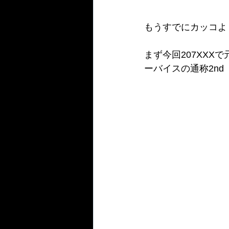
もうすでにカッコ
よ
まず今回207XXX
ーバイスの通称2n