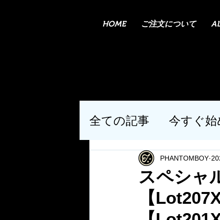
HOME
ご注文について
A
全ての記事
今すぐ始
PHANTOMBOY
2
スペシャ
【Lot2
【Lot2