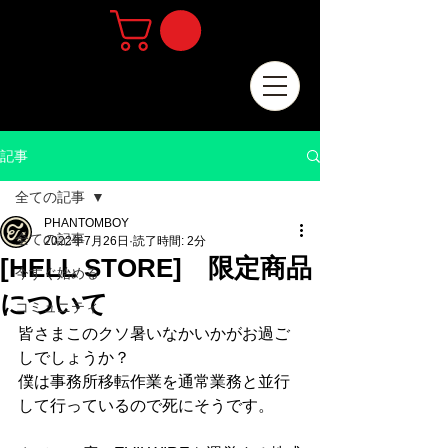
記事
全ての記事
PHANTOMBOY
全ての記事
2022年7月26日
読了時間: 2分
[HELL STORE] 限定商品
今すぐ始める
について
コミュニティ
皆さまこのクソ暑いなかいかがお過ご
しでしょうか？
僕は事務所移転作業を通常業務と並行
して行っているので死にそうです。