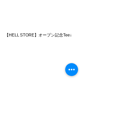
【HELL STORE】オープン記念Tee↓
以上の商品がHELL STORE限定となり
ます！
STOREのオープン日時はまた追ってお
知らせいたしますのでそれまでしばら
くお待ちくださいませ！