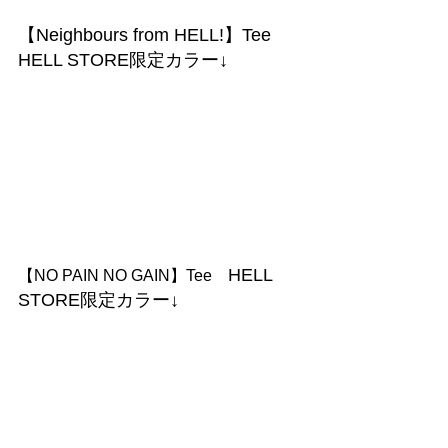
【Neighbours from HELL!】Tee　
HELL STORE限定カラー↓
HELL 
【NO PAIN NO GAIN】Tee　
STORE限定カラー↓