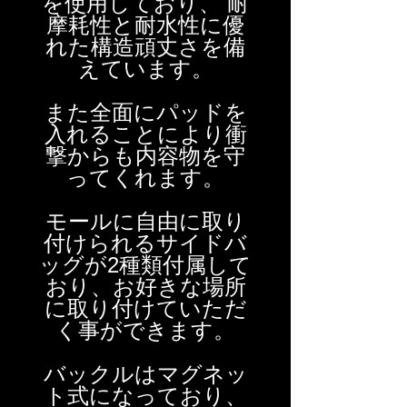
を使用しており、 耐
摩耗性と耐水性に優
れた構造頑丈さを備
えています。
また全面にパッドを
入れることにより衝
撃からも内容物を守
ってくれます。
モールに自由に取り
付けられるサイドバ
ッグが2種類付属して
おり、お好きな場所
に取り付けていただ
く事ができます。
バックルはマグネッ
ト式になっており、