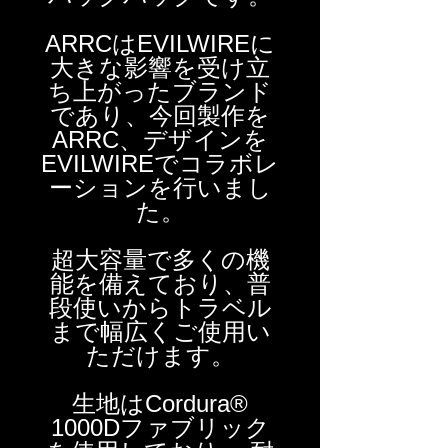
ARRCはEVILWIREに
大きな影響を受け立
ち上がったブランド
であり、今回製作を
ARRC、デザインを
EVILWIREでコラボレ
ーションを行いまし
た。
超大容量で多くの機
能を備えており、普
段使いからトラベル
まで幅広くご使用い
ただけます。
生地はCordura®
1000Dファブリック