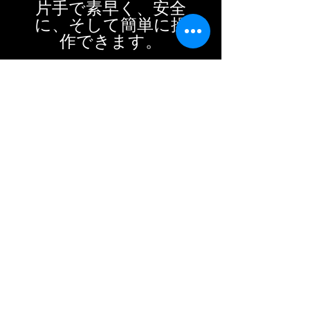
片手で素早く、安全
に、そして簡単に操
作できます。
また、ベルクロ式の
仕切りが付属してい
ますので、口袋と本
体部分を分けて仕様
できます。
フロントのチェスト
ストラップはワイヤ
ーパイピングとCク
ランプにより上下に
スライドし、ご自身
の体に合わせてお好
きな位置に調整可
能。