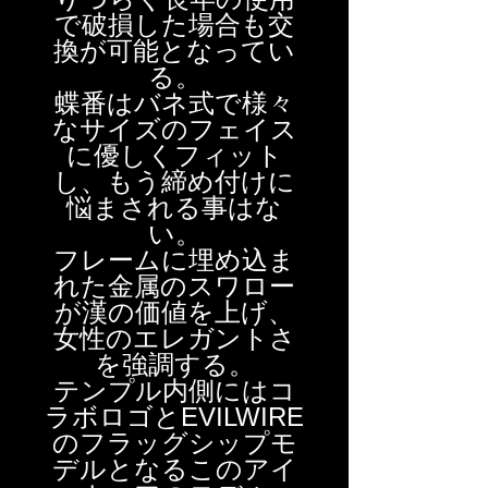
で破損した場合も交
換が可能となってい
る。
蝶番はバネ式で様々
なサイズのフェイス
に優しくフィット
し、もう締め付けに
悩まされる事はな
い。
フレームに埋め込ま
れた金属のスワロー
が漢の価値を上げ、
女性のエレガントさ
を強調する。
テンプル内側にはコ
ラボロゴとEVILWIRE
のフラッグシップモ
デルとなるこのアイ