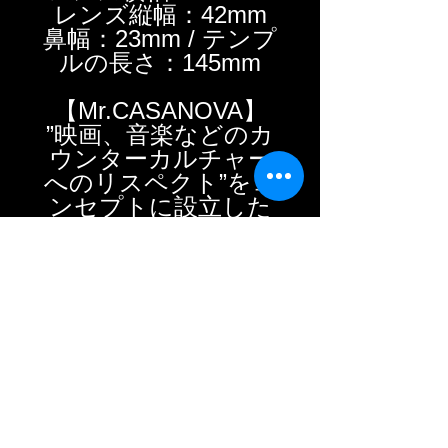
レンズ縦幅：42mm
鼻幅：23mm / テンプ
ルの長さ：145mm
【Mr.CASANOVA】
”映画、音楽などのカ
ウンターカルチャー
へのリスペクト”をコ
ンセプトに設立した
アイウェアブラン
ド。
デザイナー自身、ア
ンダーグランドシー
ンを中心に活動をす
るガレージロックン
ロールバンドでベー
スを担当しているミ
ュージシャンであ
り、アンダーグラウ