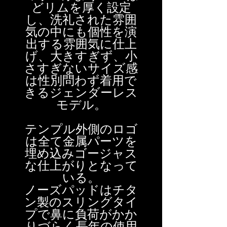
どリムを厚く設定
し、洗礼された雰囲
気の中にも個性を演
出する雰囲気に仕上
げ、大きすぎず、小
さすぎないサイズ感
は性別問わず着用で
きるジェンダーレス
モデル。
テンプル外側のロゴ
は全て金属パーツを
埋め込みゴージャス
な仕上がりとなって
いる。
ノーズパッドはチタ
ン製のスリングタイ
プで鼻に負荷がかか
りづらく長年の使用