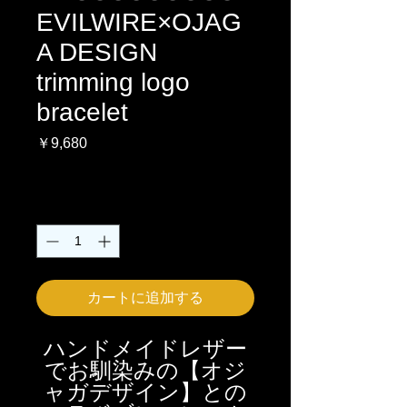
EVILWIRE×OJAG
A DESIGN
trimming logo
bracelet
価
￥9,680
格
消費税込み
数量
*
カートに追加する
ハンドメイドレザー
でお馴染みの【オジ
ャガデザイン】との