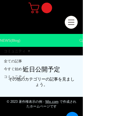
NEWS(Blog)
コミュニティ
全ての記事
近日公開予定
今すぐ始める
コミュニティ
その他のカテゴリーの記事を見まし
ょう。
© 2023 著作権表示の例 -
Wix.com
で作成され
たホームページです