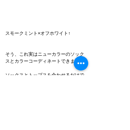
スモークミント×オフホワイト↑
そう、これ実はニューカラーのソック
スとカラーコーディネートできます！
ソックスとトップスを合わせるだけで
あら不思議。
やだ、そこの旦那さんオシャレ。
キマってらっしゃる。
デザインもシンプルで着やすくカッコ
イイですし、袖リブの撚れにくいロン
Ｔなのでぜひ！！