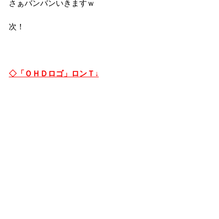
さぁバンバンいきますｗ
次！
◇「ＯＨＤロゴ」ロンＴ↓