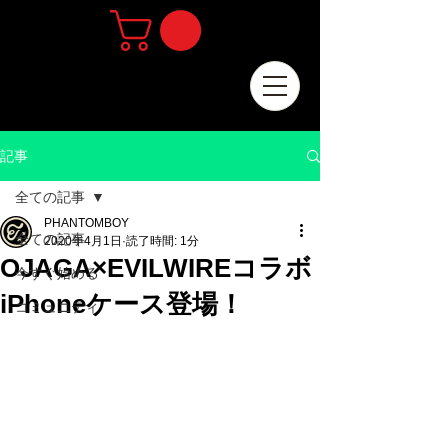
記事
全ての記事
PHANTOMBOY
全ての記事
2020年4月1日
読了時間: 1分
OJAGA×EVILWIREコラボ
今すぐ始める
iPhoneケース登場！
コミュニティ